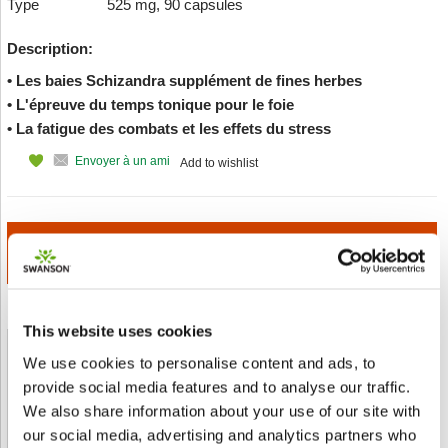
Type
525 mg, 90 capsules
Description:
• Les baies Schizandra supplément de fines herbes
• L'épreuve du temps tonique pour le foie
• La fatigue des combats et les effets du stress
Envoyer à un ami
Add to wishlist
ADD TO CART
€ 14.58
This website uses cookies
We use cookies to personalise content and ads, to
Shipped From European Union by DHL Express
provide social media features and to analyse our traffic.
We also share information about your use of our site with
Orders processing time
24 business hours
our social media, advertising and analytics partners who
Expected Time of Arrival
2-3 business days