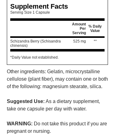
Supplement Facts
Serving Size 1 Capsule
Amount
% Daily
Per
Value
Serving
Schizandra Berry (Schisandra
525 mg
**
chinensis)
*Daily Value not established.
Other ingredients: Gelatin, microcrystalline
cellulose (plant fiber), may contain one or both
of the following: magnesium stearate, silica.
Suggested Use:
As a dietary supplement,
take one capsule per day with water.
WARNING:
Do not take this product if you are
pregnant or nursing.