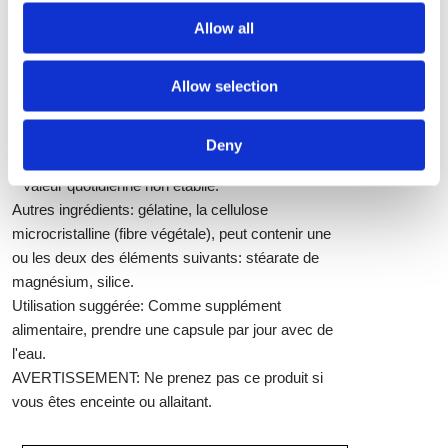
pures pour rajeunir votre foie et le stress à
Allow all
l'épreuve votre corps.
Supplément Faits
Allow selection
Servir Montant Capsule Taille 1 par dose
% Valeur quotidienne
Schizandra Berry (Schisandra chinensis) 525 mg
Deny
**
* Valeur quotidienne non établie.
Autres ingrédients:
gélatine, la cellulose
microcristalline (fibre végétale), peut contenir une
ou les deux des éléments suivants: stéarate de
magnésium, silice.
Utilisation suggérée:
Comme supplément
alimentaire, prendre une capsule par jour avec de
l'eau.
AVERTISSEMENT:
Ne prenez pas ce produit si
vous êtes enceinte ou allaitant.