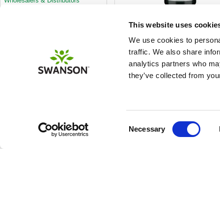
Wholesalers & Distributors
This website uses cookie
À Propos de Nous
€ 31.02
We use cookies to personal
Help Desk
traffic. We also share info
Contactez Nous
analytics partners who may
Conditions de livraison
they’ve collected from your
Paiement
À Propos de Nous
Consent
Necessary
Selection
This site uses cookie
ABONNEZ-VOUS Á NOTRE B
SERVICE CLIENTS
Á PR