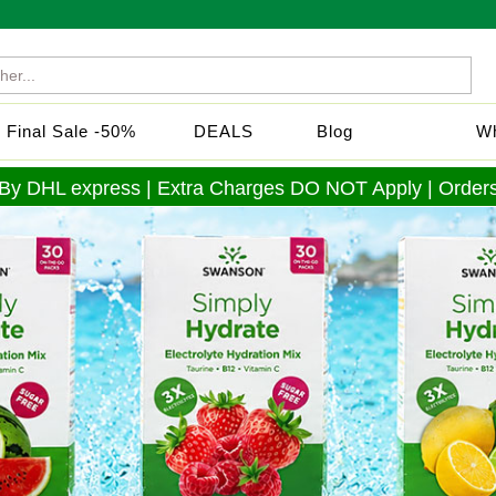
Final Sale -50%
DEALS
Blog
Wh
 By DHL express | Extra Charges DO NOT Apply | Orders