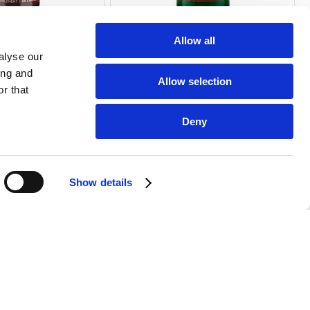
Allow all
€ 9.91
€ 34.94
alyse our
ing and
Allow selection
r that
Deny
Show details
e of cookies.
I agree
SIGN UP NOW
G
EU ODR SITE