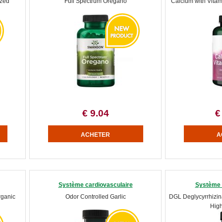
ized
Full Spectrum Oregano
Calcium with Vitam
€ 9.04
€
Système cardiovasculaire
Système d
rganic
Odor Controlled Garlic
DGL Deglycyrrhizina
High