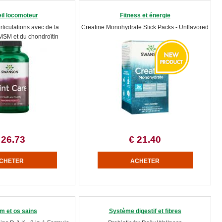
il locomoteur
Fitness et énergie
rticulations avec de la
Creatine Monohydrate Stick Packs - Unflavored
МSМ et du chondroïtin
 26.73
€ 21.40
m et os sains
Système digestif et fibres