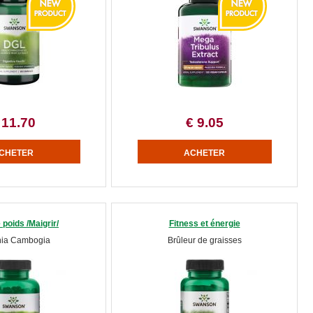
 11.70
€ 9.05
 poids /Maigrir/
Fitness et énergie
nia Cambogia
Brûleur de graisses