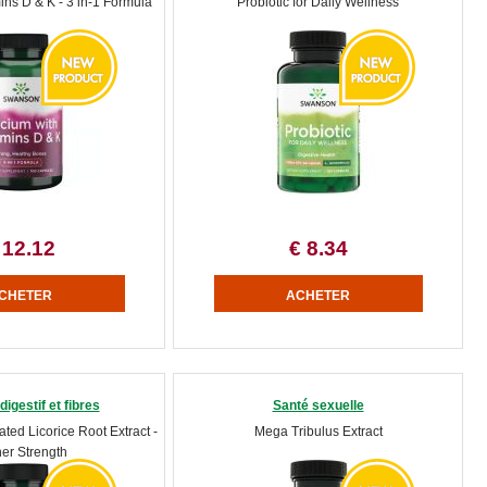
ins D & K - 3 in-1 Formula
Probiotic for Daily Wellness
 12.12
€ 8.34
igestif et fibres
Santé sexuelle
ted Licorice Root Extract -
Mega Tribulus Extract
er Strength