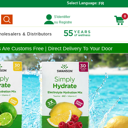
Select Language:
FR
0
S'identifier
ou Registre
olesalers & Distributors
 Are Customs Free | Direct Delivery To Your Door