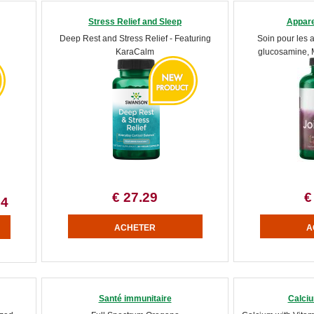
Stress Relief and Sleep
Appare
Deep Rest and Stress Relief - Featuring
Soin pour les a
KaraCalm
glucosamine, 
€ 27.29
€
64
Santé immunitaire
Calciu