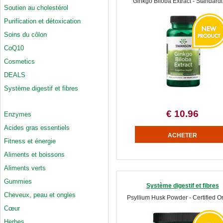
Ginkgo Biloba Extract - Standard
Soutien au cholestérol
Purification et détoxication
Soins du côlon
CoQ10
Cosmetics
DEALS
Système digestif et fibres
€ 10.96
Enzymes
Acides gras essentiels
Fitness et énergie
Aliments et boissons
Aliments verts
Gummies
Système digestif et fibres
Cheveux, peau et ongles
Psyllium Husk Powder - Certified O
Cœur
Herbes