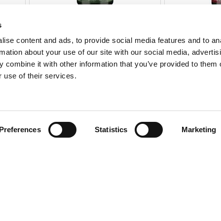
s
€ 7.84
ise content and ads, to provide social media features and to an
rmation about your use of our site with our social media, advertis
 combine it with other information that you’ve provided to them o
 use of their services.
Preferences
Statistics
Marketing
s. By continuing to browse the site, you are agreeing to our us
ULLETIN
OPOS DE SWANSON
SWANSON BLO