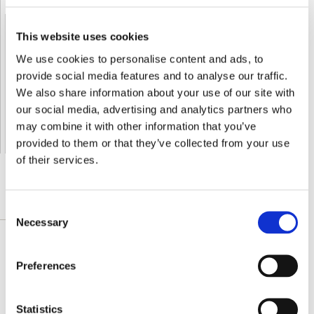
This website uses cookies
Shipped From European Union by DHL Express
We use cookies to personalise content and ads, to
Orders processing time
24 business hours
provide social media features and to analyse our traffic.
Expected Time of Arrival
2-3 business days
We also share information about your use of our site with
Delivery by DHL Express
( by AIR )
our social media, advertising and analytics partners who
Tracking number -
available
may combine it with other information that you’ve
Shipping Cost -
5.99 EUR all over Europe
for orders up to 1kg
provided to them or that they’ve collected from your use
of their services.
Consent
DESCRIPTION DÉTAILLÉE
Necessary
Selection
Permet de garder l'eau à une bonne santé, le
Preferences
niveau de confort. Chaque tablette dispose de 50
mg de feuille de buchu dans un concentré 4:1, 50
mg de uva ursi, 50 mg de persil et de 10 mg de
Statistics