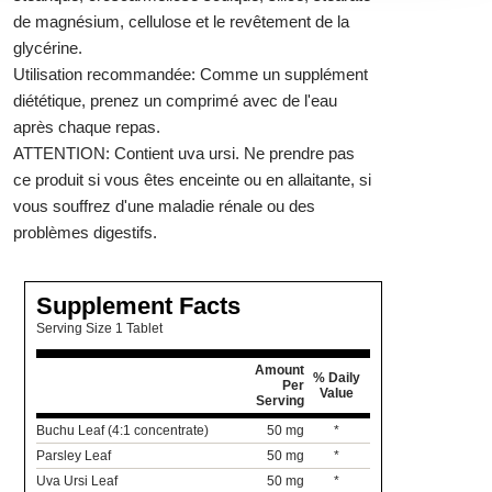
de magnésium, cellulose et le revêtement de la
glycérine.
Utilisation recommandée:
Comme un supplément
diététique, prenez un comprimé avec de l'eau
après chaque repas.
ATTENTION:
Contient uva ursi. Ne prendre pas
ce produit si vous êtes enceinte ou en allaitante, si
vous souffrez d'une maladie rénale ou des
problèmes digestifs.
Supplement Facts
Serving Size 1 Tablet
Amount
% Daily
Per
Value
Serving
Buchu Leaf (4:1 concentrate)
50 mg
*
Parsley Leaf
50 mg
*
Uva Ursi Leaf
50 mg
*