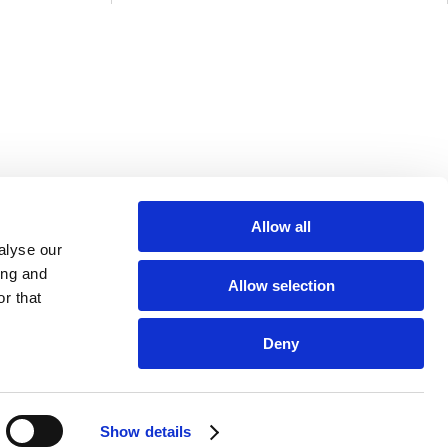
Allow all
alyse our
ing and
Allow selection
r that
Deny
Show details
e of cookies.
I agree