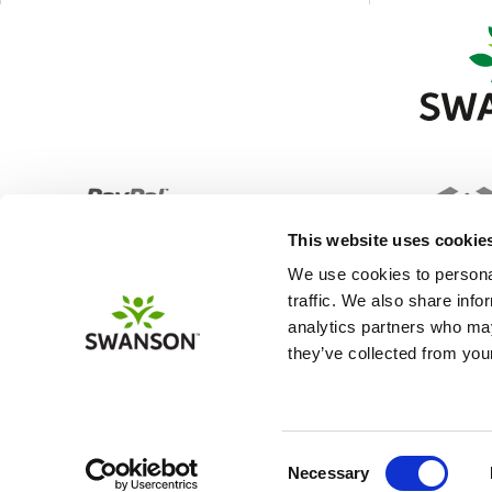
This website uses cookie
We use cookies to personal
traffic. We also share info
analytics partners who may
they’ve collected from your
Consent
Necessary
Selection
This site uses cookie