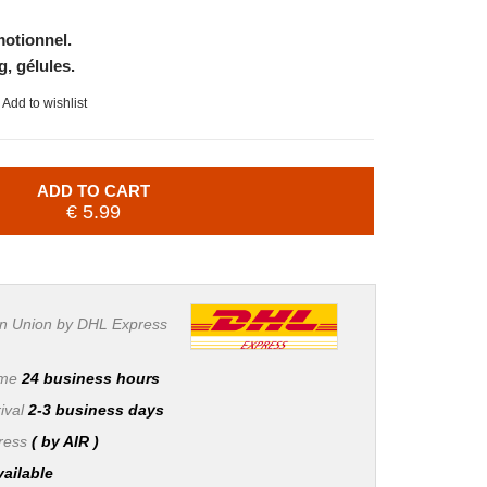
motionnel.
, gélules.
Add to wishlist
ADD TO CART
€ 5.99
n Union by DHL Express
ime
24 business hours
ival
2-3 business days
press
( by AIR )
vailable