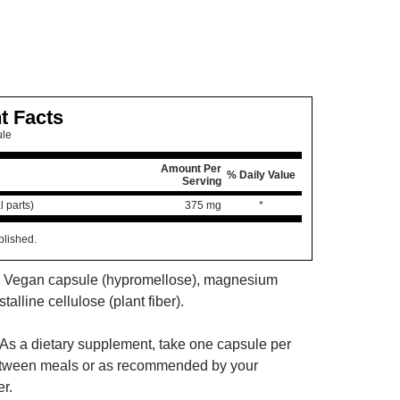
t Facts
ule
Amount Per
% Daily Value
Serving
l parts)
375 mg
*
blished.
s: Vegan capsule (hypromellose), magnesium
talline cellulose (plant fiber).
As a dietary supplement, take one capsule per
etween meals or as recommended by your
r.