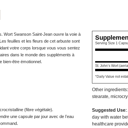
es. Wort Swanson Saint-Jean ouvre la voie à
Supplemen
s feuilles et les fleurs de cet arbuste sont
Serving Size 1 Caps
 aidant votre corps lorsque vous vous sentez
pulaires dans le monde des suppléments à
le bien-être émotionnel.
St. John’s Wort (aeria
*Daily Value not esta
Other ingredient
stearate, microcrys
ocristalline (fibre végétale).
Suggested Use:
dre une capsule par jour avec de l'eau
day with water b
recommand.
healthcare provide