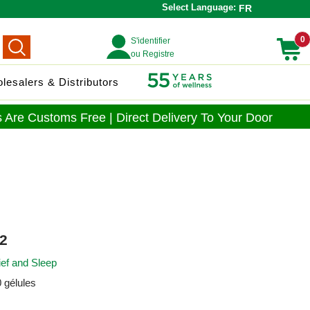
Select Language:
FR
0
S'identifier
ou Registre
lesalers & Distributors
 Are Customs Free | Direct Delivery To Your Door
2
ief and Sleep
 gélules