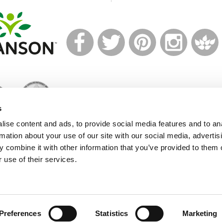
T
M
s
ise content and ads, to provide social media features and to an
rmation about your use of our site with our social media, advertis
© 2021 Swanson Health Products Europe
 combine it with other information that you’ve provided to them o
Terms of Service
|
Privacy Policy
|
GDPR Policy
 use of their services.
Preferences
Statistics
Marketing
s. By continuing to browse the site, you are agreeing to our us