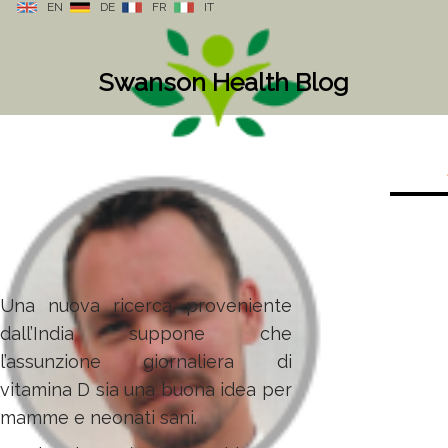
EN
DE
FR
IT
Swanson Health Blog
Una nuova ricerca proveniente
dall’India suppone che
l’assunzione giornaliera di
vitamina D sia una buona idea per
mamme e neonati sani.