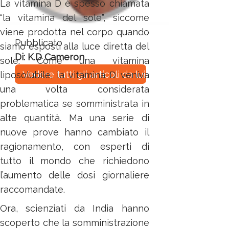
La vitamina D è spesso chiamata
“la vitamina del sole”, siccome
viene prodotta nel corpo quando
Pubblicato
siamo esposti alla luce diretta del
Di: K.D Cameron
sole. Come una vitamina
Vedere tutti gli articoli da lui
liposolubile, la vitamina D veniva
una volta considerata
problematica se somministrata in
alte quantità. Ma una serie di
nuove prove hanno cambiato il
ragionamento, con esperti di
tutto il mondo che richiedono
l’aumento delle dosi giornaliere
raccomandate.
Ora, scienziati da India hanno
scoperto che la somministrazione