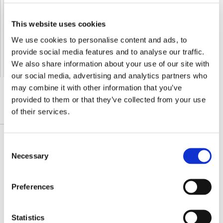
Orders processing time
24 business hours
This website uses cookies
Expected Time of Arrival
2-3 business days
We use cookies to personalise content and ads, to
Delivery by DHL Express
( by AIR )
provide social media features and to analyse our traffic.
Tracking number -
available
We also share information about your use of our site with
Shipping Cost -
5.99 EUR all over Europe
for orders up to 1kg
our social media, advertising and analytics partners who
may combine it with other information that you’ve
provided to them or that they’ve collected from your use
of their services.
DETAILLIERTE BESCHREIBUNG
Consent
Die Angelikawurzel stammt ursprünglich aus
Necessary
Selection
China, wo sie seit Jahrhunderten als Tonikum für
die Gesundheit verwendet wird – sie ist ein
beliebtes Heilkraut insbesondere für die
Preferences
Frauengesundheit. Die Vollspektrum-Heilkräuter
von Swanson werden aus ihren natürlichen
Statistics
Anbaugebieten bezogen, werden auf Reinheit und